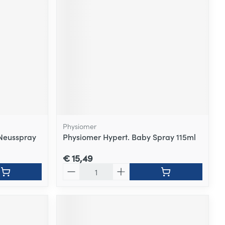
rende
Parfums en
geurproducten
Physiomer
Neusspray
Physiomer Hypert. Baby Spray 115ml
€ 15,49
CBD
Aantal