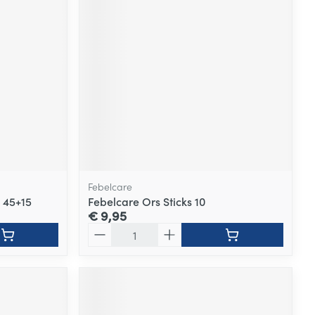
Febelcare
 45+15
Febelcare Ors Sticks 10
€ 9,95
Aantal