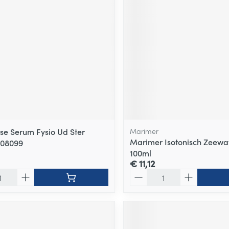
se Serum Fysio Ud Ster
Marimer
Marimer Isotonisch Zeewa
608099
100ml
€ 11,12
Aantal