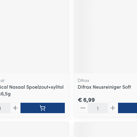
al
Difrax
cal Nasaal Spoelzout+xylitol
Difrax Neusreiniger Soft
x6,5g
€ 6,99
Aantal