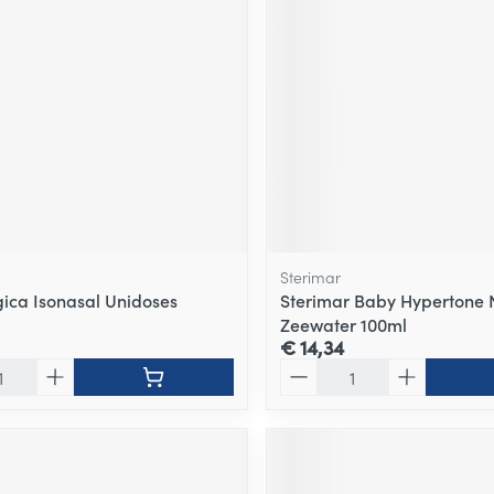
delen
Haar
ging
Supplementen
Insectenwe
Mondmaskers
middelen
ssen
 -
id
d
Sterimar
gica Isonasal Unidoses
Sterimar Baby Hypertone 
Zeewater 100ml
€ 14,34
Zelfbruiner
Scheren
Aantal