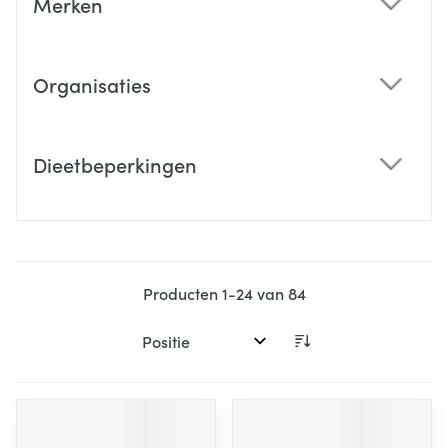
Merken
filter
Organisaties
filter
Dieetbeperkingen
filter
Producten
1
-
24
van
84
Sorteer op: