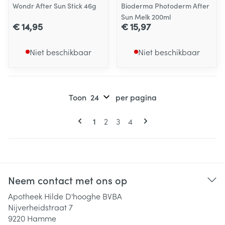
Wondr After Sun Stick 46g
Bioderma Photoderm After
Sun Melk 200ml
€ 14,95
€ 15,97
Niet beschikbaar
Niet beschikbaar
Toon
per pagina
Pagina's
U lees momenteel pagina
Pagina
Pagina
Pagina
1
2
3
4
Neem contact met ons op
Apotheek Hilde D'hooghe BVBA
Nijverheidstraat 7
9220
Hamme