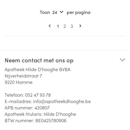
Toon
per pagina
Pagina's
U lees momenteel pagina
Pagina
Pagina
1
2
3
Neem contact met ons op
Apotheek Hilde D'hooghe BVBA
Nijverheidstraat 7
9220
Hamme
Telefoon:
052 47 93 78
E-mailadres:
info@
apotheekdhooghe.be
APB nummer:
420807
Apotheek titularis:
Hilde D'hooghe
BTW nummer:
BE0425780906