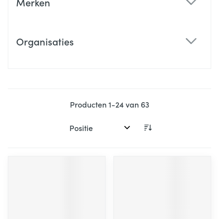
Merken
filter
Organisaties
filter
Producten
1
-
24
van
63
Sorteer op: