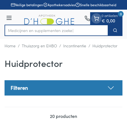
Dia 1 van 1
Ga naar de inhoud
Veilige betalingen
Apothekersadvies
Snelle beschikbaarheid
0
0 artikelen
Menu
€ 0,00
Medicijnen en sup
Zoek
Product, merk, categorie...
Home
/
Thuiszorg en EHBO
/
Incontinentie
/
Huidprotector
Huidprotector
Filteren
20
producten