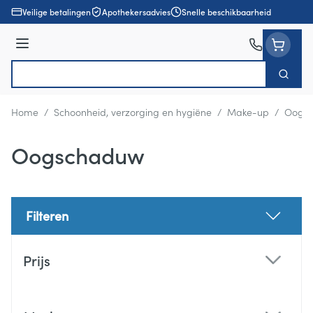
Ga naar de inhoud
Veilige betalingen
Apothekersadvies
Snelle beschikbaarheid
Menu
Zoek
Product, merk, categorie...
Home
/
Schoonheid, verzorging en hygiëne
/
Make-up
/
Oogs
Oogschaduw
Filteren
Doorgaan naar productlijst
Prijs
filter