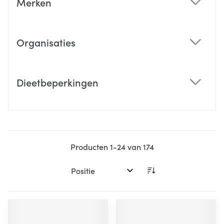
Merken
filter
Organisaties
filter
Dieetbeperkingen
filter
Producten
1
-
24
van
174
Sorteer op: