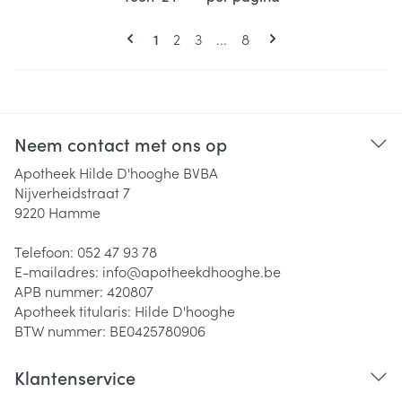
Pagina's
U lees momenteel pagina
Pagina
Pagina
Pagina
1
2
3
...
8
Neem contact met ons op
Apotheek Hilde D'hooghe BVBA
Nijverheidstraat 7
9220
Hamme
Telefoon:
052 47 93 78
E-mailadres:
info@
apotheekdhooghe.be
APB nummer:
420807
Apotheek titularis:
Hilde D'hooghe
BTW nummer:
BE0425780906
Klantenservice