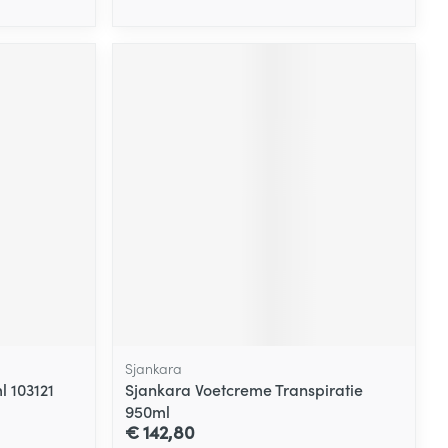
Sjankara
l 103121
Sjankara Voetcreme Transpiratie
950ml
€ 142,80