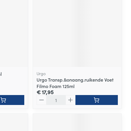
rende
Parfums en
geurproducten
l
Urgo
Urgo Transp.&onaang.ruikende Voet
Filmo Foam 125ml
€ 17,95
CBD
Aantal