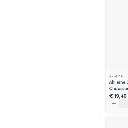
Akileine
Akileine 
Chaussur
€ 19,40
Aantal