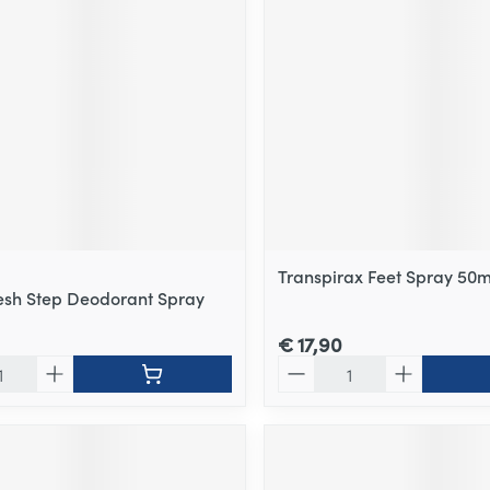
delen
Haar
ging
Supplementen
Insectenwe
Mondmaskers
middelen
ssen
 -
id
d
Transpirax Feet Spray 50m
resh Step Deodorant Spray
€ 17,90
Zelfbruiner
Scheren
Aantal