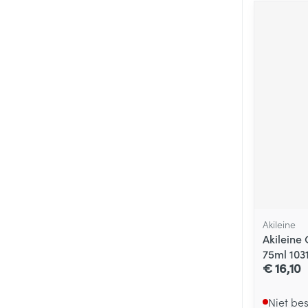
Akileine
Akileine 
75ml 103
€ 16,10
Niet be