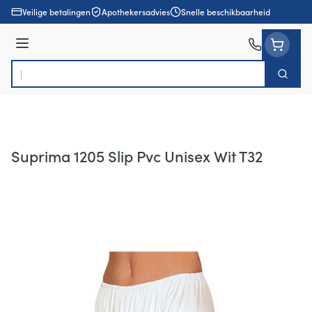
Ga naar de inhoud
Veilige betalingen
Apothekersadvies
Snelle beschikbaarheid
Menu
Zoek
Product, merk, categorie...
Suprima 1205 Slip Pvc Unisex Wit T32