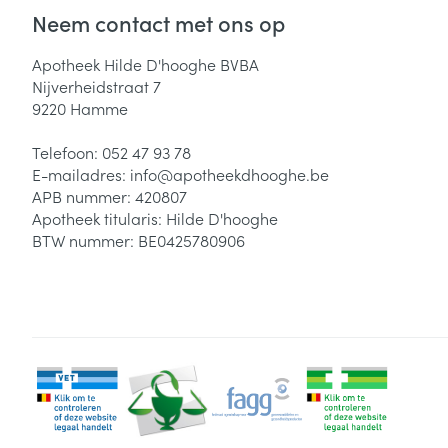
Neem contact met ons op
Zuurstof
Eelt
Eksteroog - lik
Apotheek Hilde D'hooghe BVBA
Ademhalingsste
Nijverheidstraat 7
Toon meer
9220
Hamme
Spieren en gew
Telefoon:
052 47 93 78
E-mailadres:
info@
apotheekdhooghe.be
Specifiek voor
APB nummer:
420807
Naalden en spu
Apotheek titularis:
Hilde D'hooghe
Lichaamsverzo
Infecties
BTW nummer:
BE0425780906
Spuiten
Deodorant
Oplossing voor 
Gezichtsverzor
Naalden
Luizen
Naalden voor i
pennaalden
Diagnostica
Toon meer