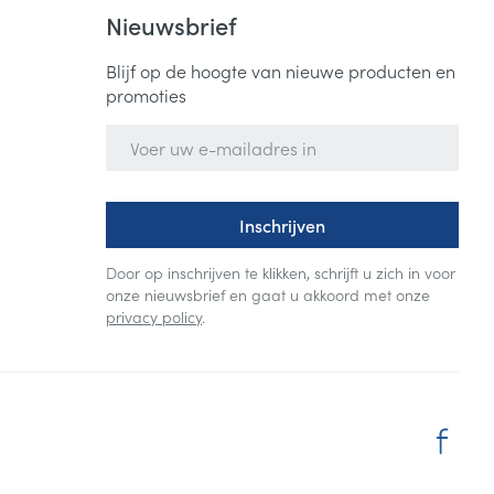
Bed
Nieuwsbrief
ng zon
Doorliggen - decubitis
Blijf op de hoogte van nieuwe producten en
Toon meer
ie
Urinewegen
promoties
E-mail adres
id, spanning
Stoppen met roken
 en intieme
Gezichtsreiniging -
ontschminken
n Orthopedie
Instrumenten
Inschrijven
sche
n anticonceptie
Reinigingsmelk, - crème, -
Anti tumor middelen
Door op inschrijven te klikken, schrijft u zich in voor
olie en gel
onze nieuwsbrief en gaat u akkoord met onze
jn
privacy policy
.
Tonic - lotion
zorging
Anesthesie
Micellair water
Specifiek voor de ogen
t
ie
Diverse geneesmiddelen
Toon meer