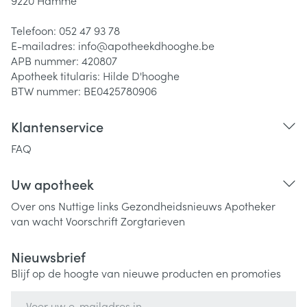
9220
Hamme
Telefoon:
052 47 93 78
E-mailadres:
info@
apotheekdhooghe.be
APB nummer:
420807
Apotheek titularis:
Hilde D'hooghe
BTW nummer:
BE0425780906
Klantenservice
FAQ
Uw apotheek
Over ons
Nuttige links
Gezondheidsnieuws
Apotheker
van wacht
Voorschrift
Zorgtarieven
Nieuwsbrief
Blijf op de hoogte van nieuwe producten en promoties
E-mail adres