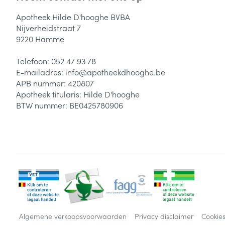
Apotheek Hilde D'hooghe BVBA
Nijverheidstraat 7
9220
Hamme
Telefoon:
052 47 93 78
E-mailadres:
info@
apotheekdhooghe.be
APB nummer:
420807
Apotheek titularis:
Hilde D'hooghe
BTW nummer:
BE0425780906
Algemene verkoopsvoorwaarden
Privacy disclaimer
Cookie