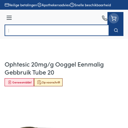
Ga naar de inhoud
Veilige betalingen
Apothekersadvies
Snelle beschikbaarheid
Menu
Zoek
Product, merk, categorie...
Ophtesic 20mg/g Ooggel Eenmalig
Gebbruik Tube 20
Geneesmiddel
Op voorschrift