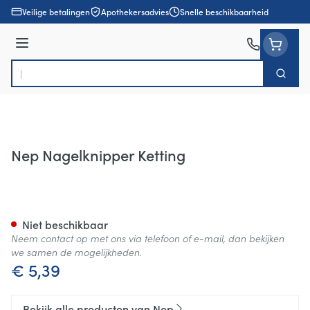
Ga naar de inhoud
Veilige betalingen
Apothekersadvies
Snelle beschikbaarheid
Menu
Zoek
Product, merk, categorie...
Nep Nagelknipper Ketting
Nep Nagelknipper Ketting
Niet beschikbaar
Neem contact op met ons via telefoon of e-mail, dan bekijken
we samen de mogelijkheden.
€ 5,39
Bekijk alle producten van Nep