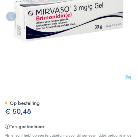
Mirvaso 3mg/g Gel 30g
Op bestelling
€ 50,48
Terugbetaalbaar
Als je recht hebt op een terugbetaling voor dit geneesmiddel, betaal je in de