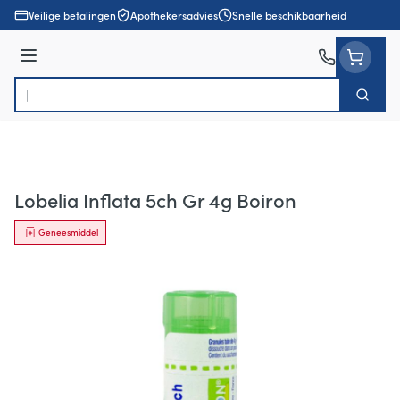
Ga naar de inhoud
Veilige betalingen
Apothekersadvies
Snelle beschikbaarheid
Menu
Zoek
Product, merk, categorie...
Lobelia Inflata 5ch Gr 4g Boiron
Geneesmiddel