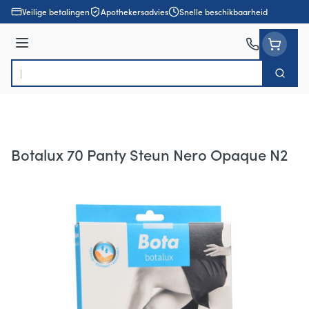
Ga naar de inhoud
Veilige betalingen
Apothekersadvies
Snelle beschikbaarheid
Menu
Zoek
Product, merk, categorie...
Botalux 70 Panty Steun Nero Opaque N2